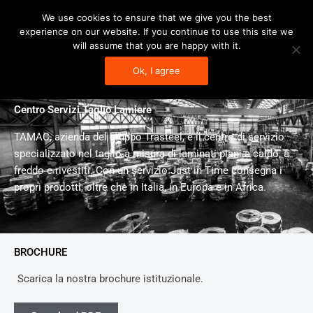
Vai
We use cookies to ensure that we give you the best
al
experience on our website. If you continue to use this site we
contenuto
will assume that you are happy with it.
Ok, I agree
TAMAC
Centro Servizi Taglio Lamiere
TAMAC, azienda del gruppo Trasteel, è il centro di servizio
specializzato nel taglio a misura di laminati piani a caldo, a
freddo e rivestiti. Con un servizio Just in Time consegna i
propri prodotti, oltre che in Italia, in Europa e in Africa.
BROCHURE
Scarica la nostra brochure istituzionale.