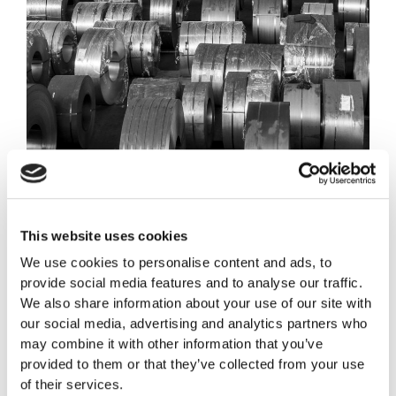
Prodotti
Tamac fornisce coils, nastri, fogli e formati a misura. Le
This website uses cookies
condizioni finali di trattamento, finitura superficiale,
We use cookies to personalise content and ads, to
imballo e resa sono definite secondo le specifiche
provide social media features and to analyse our traffic.
singole di ogni cliente. Gli imballi, in modo particolare,
We also share information about your use of our site with
sono messi a punto secondo il capitolato del cliente.
our social media, advertising and analytics partners who
may combine it with other information that you’ve
provided to them or that they’ve collected from your use
of their services.